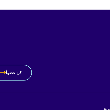
كن عضواً
ية