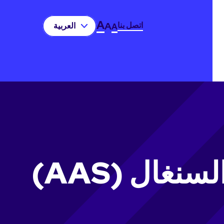
A
اتصل بنا
A
العربية‏
A
غال (AAS)