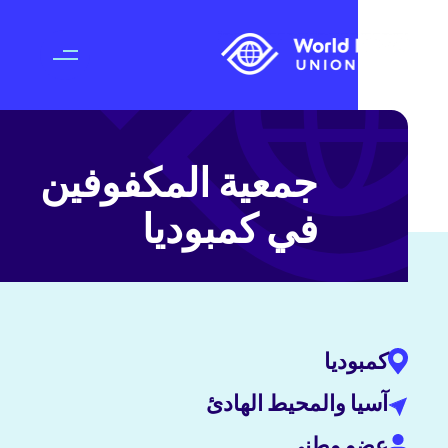
جمعية المكفوفين
في كمبوديا
كمبوديا
آسيا والمحيط الهادئ
عضو وطني