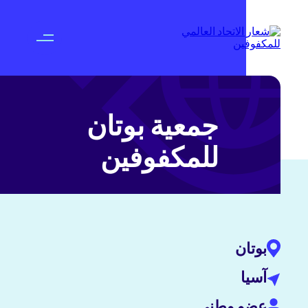
جمعية بوتان
للمكفوفين
بوتان
آسيا
عضو وطني