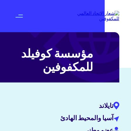
مؤسسة كوفيلد
للمكفوفين
تايلاند
آسيا والمحيط الهادئ
عضو وطني