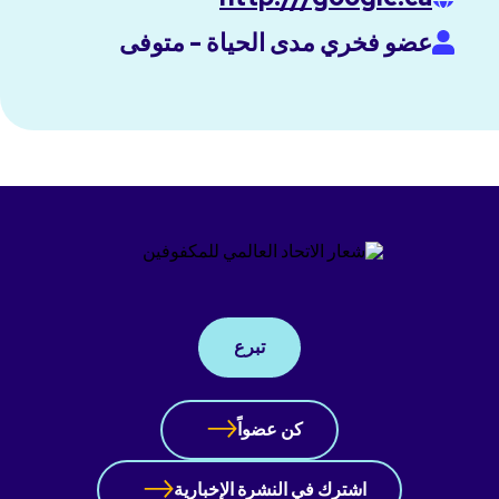
عضو فخري مدى الحياة - متوفى
تبرع
كن عضواً
اشترك في النشرة الإخبارية