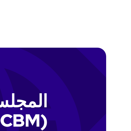
المجلس
(NCBM)