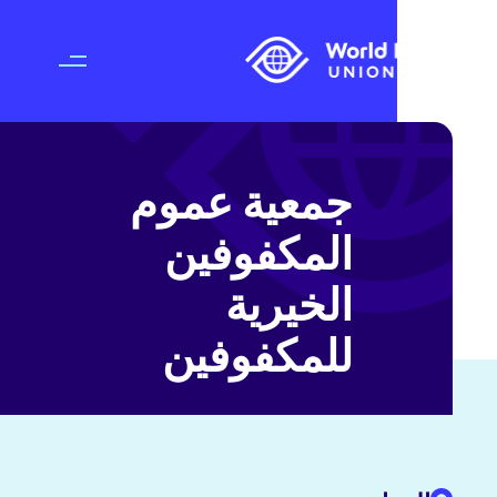
جمعية عموم
المكفوفين
الخيرية
للمكفوفين