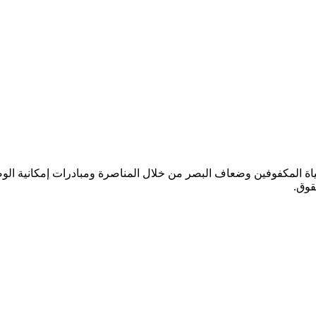
 المكفوفين (SHAA) جهودها لتحسين حياة المكفوفين وضعاف البصر من خلال المناصرة ومبادر
قوق.