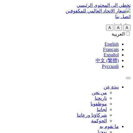
تخطي إلى المحتوى الرئيسي
اتصل بنا
A
A
A
العربية‏
English
Français
Español
中文 (繁體)
Русский
نبذة عن
من نحن
تاريخنا
موظفونا
لجاننا
شركاؤنا ورعاتنا
الحوكمة
ما نقوم به
نهجنا