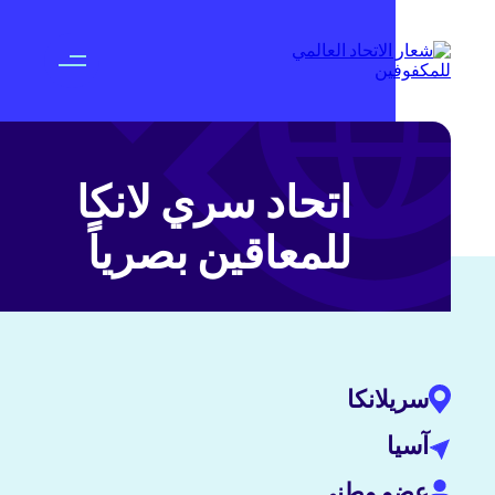
اتحاد سري لانكا
للمعاقين بصرياً
سريلانكا
آسيا
عضو وطني