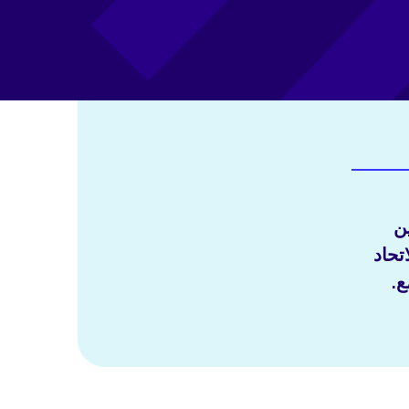
ن
تحاد
ع.