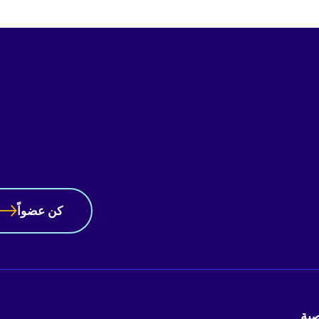
كن عضواً
ية