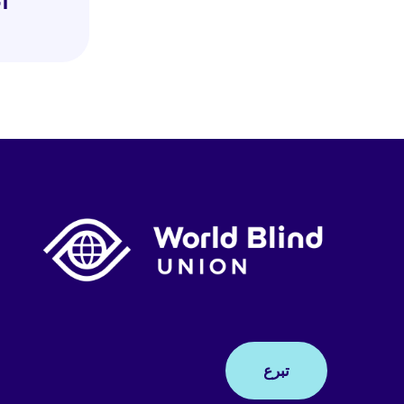
أ
واحدة على
مقدم الط
الأعضاء 
لمجتمع ا
يجب أن يت
وبعد مواف
فخريين مد
جميع رؤسا
العامة لا
تبرع