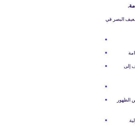
مة.
ع عن مصالح 338 مليون كفيف وضعيف البصر في
امة
ف إلى
ص الظهور
ية