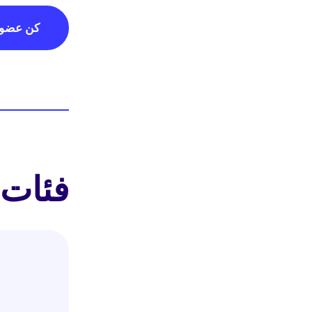
كن عضواً
فئات 