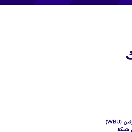
ك
منذ انعقاد جمعيته العامة الافتتاحية في عام 1984، نما الاتحاد العالمي للمكفوفين (WBU)
هو ما يمثل شبكة