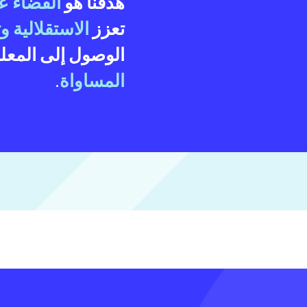
هدفنا هو
القضاء ع
خدمات والتفاعلات اليومية
 الوصول إليها إلى إقصاء
تعزز
الاستقلالية
وت
 والتوظيف والمشاركة
الوصول إلى المع
المساواة
.
وة إلى المعايير الدولية
ويدعم حقوق الأفراد في