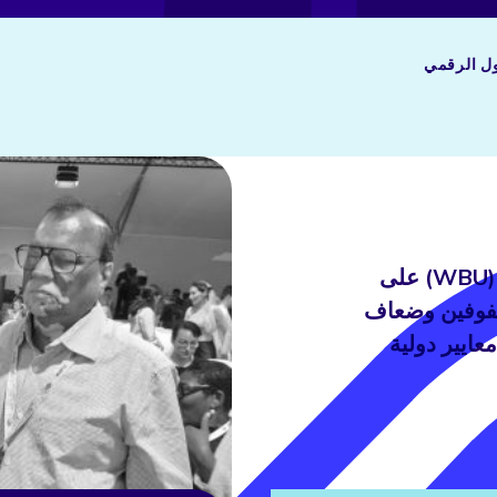
ول الرقمي
يعمل الاتحاد العالمي للمكفوفين (WBU) على
كفوفين وضعاف
عايير دولية