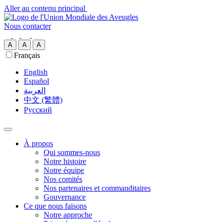
Aller au contenu principal
Nous contacter
A
A
A
Français
English
Español
العربية‏
中文 (繁體)
Русский
À propos
Qui sommes-nous
Notre histoire
Notre équipe
Nos comités
Nos partenaires et commanditaires
Gouvernance
Ce que nous faisons
Notre approche