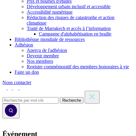
Prix et bourses d'études
Développement urbain inclusif et accessible
Accessibilité numérique
Réduction des risques de catastrophe et action
climatique
Traité de Marrakech et accès à l’information
Campagne d'alphabétisation en braille
Bibliothèque mondiale de ressources
Adhésion
Aperçu de l'adhésion
Devenir membre
Nos membres
Registre commémoratif des membres honoraires à vie
Faire un don
Nous contacter
Recherche
Événement