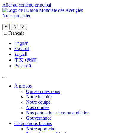
Aller au contenu principal
Nous contacter
A
A
A
Français
English
Español
العربية‏
中文 (繁體)
Русский
À propos
Qui sommes-nous
Notre histoire
Notre équipe
Nos comités
Nos partenaires et commanditaires
Gouvernance
Ce que nous faisons
Notre approche