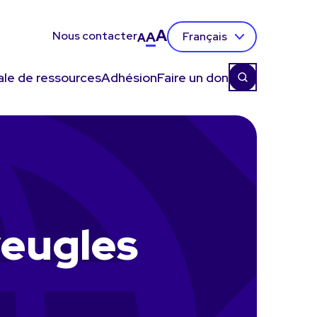
A
Nous contacter
A
Français
A
ale de ressources
Adhésion
Faire un don
veugles