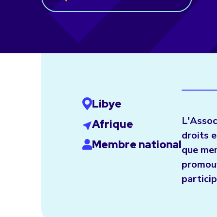
Libye
L'Assoc
Afrique
droits 
Membre national
que mem
promouvo
particip