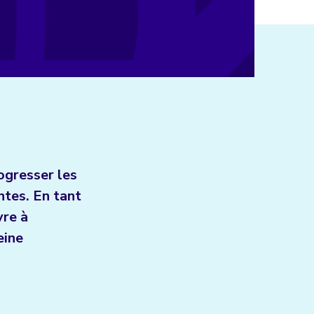
ogresser les
ntes. En tant
vre à
eine