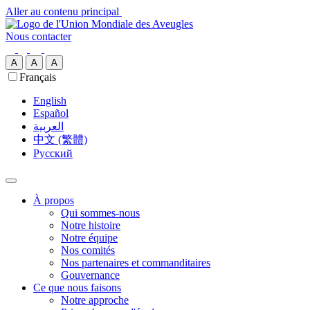
Aller au contenu principal
Nous contacter
A
A
A
Français
English
Español
العربية‏
中文 (繁體)
Русский
À propos
Qui sommes-nous
Notre histoire
Notre équipe
Nos comités
Nos partenaires et commanditaires
Gouvernance
Ce que nous faisons
Notre approche