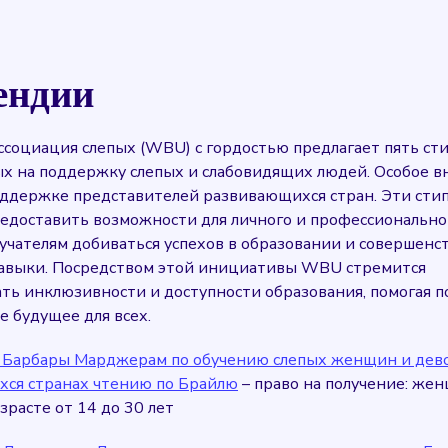
ендии
ссоциация слепых (WBU) с гордостью предлагает пять ст
х на поддержку слепых и слабовидящих людей. Особое 
оддержке представителей развивающихся стран. Эти сти
едоставить возможности для личного и профессиональног
лучателям добиваться успехов в образовании и совершенс
авыки. Посредством этой инициативы WBU стремится
ать инклюзивности и доступности образования, помогая 
е будущее для всех.
 Барбары Марджерам по обучению слепых женщин и дево
ся странах чтению по Брайлю
– право на получение: же
зрасте от 14 до 30 лет