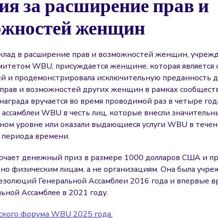
я за расширение прав и
ожностей женщин
вклад в расширение прав и возможностей женщин, учреж
итетом WBU, присуждается женщине, которая является 
й и продемонстрировала исключительную преданность д
прав и возможностей других женщин в рамках сообществ
награда вручается во время проводимой раз в четыре год
 ассамблеи WBU в честь лиц, которые внесли значительн
ом уровне или оказали выдающиеся услуги WBU в тече
 периода времени.
ючает денежный приз в размере 1000 долларов США и п
но физическим лицам, а не организациям. Она была учре
езолюций Генеральной Ассамблеи 2016 года и впервые в
ьной Ассамблее в 2021 году.
ского форума WBU 2025 года.