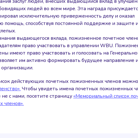
нания заслуг людей, внесших выдающийся вклад в улучше
абовидящих людей во всем мире. Эта награда присуждаетс
ировал исключительную приверженность делу и оказал
ю помощь, способствуя постоянной поддержке и защите 
слепых.
нания выдающегося вклада, пожизненное почетное член
ладателям право участвовать в управлении WBU. Пожизн
ены имеют право участвовать и голосовать на Генерально
зволяет им активно формировать будущее направление 
организации.
писок действующих почетных пожизненных членов можно
ленство».
Чтобы увидеть имена почетных пожизненных чл
 не с нами, посетите страницу
«Мемориальный список по
 членов».