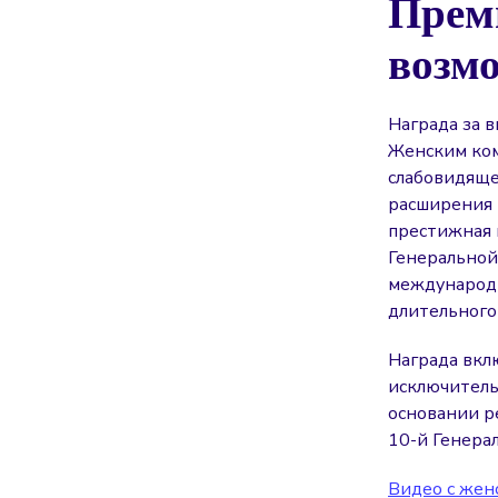
Преми
возм
Награда за 
Женским ком
слабовидяще
расширения 
престижная 
Генеральной
международн
длительного
Награда вкл
исключитель
основании р
10-й Генерал
Видео с жен