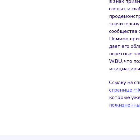
в знак приз
слепых и сл
продемонстр
значительну
сообщества 
Помимо приз
дает его об
почетные чл
WBU, что по
инициативы 
Ссылку на с
странице «Ч
которые уже
пожизненных