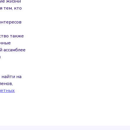
ние жизни
я тем, кто
интересов
ство также
енные
й ассамблее
и
 найти на
енов,
четных