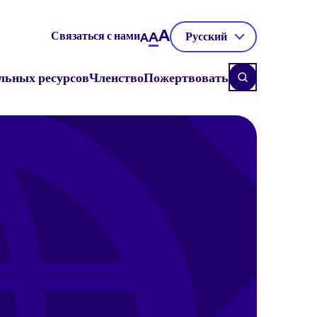
A
Связаться с нами
A
Русский
A
льных ресурсов
Членство
Пожертвовать