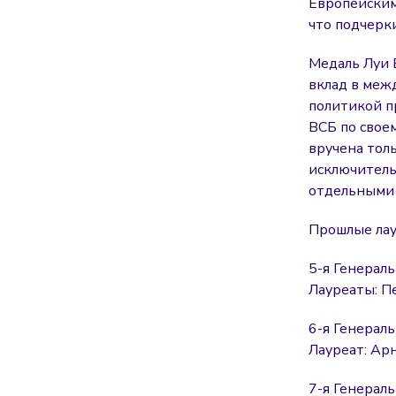
Европейским
что подчерк
Медаль Луи 
вклад в меж
политикой п
ВСБ по своем
вручена толь
исключитель
отдельными 
Прошлые лау
5-я Генераль
Лауреаты: П
6-я Генераль
Лауреат: Арн
7-я Генераль