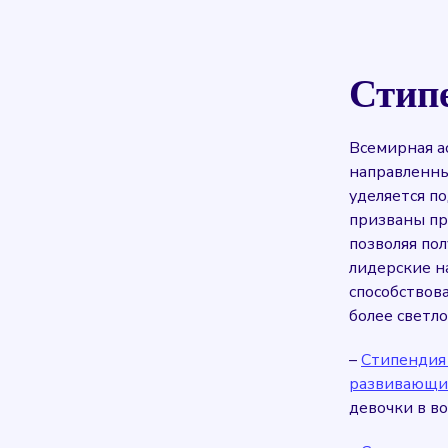
Стип
Всемирная а
направленны
уделяется п
призваны пр
позволяя по
лидерские н
способствов
более светло
–
Стипендия
развивающих
девочки в во