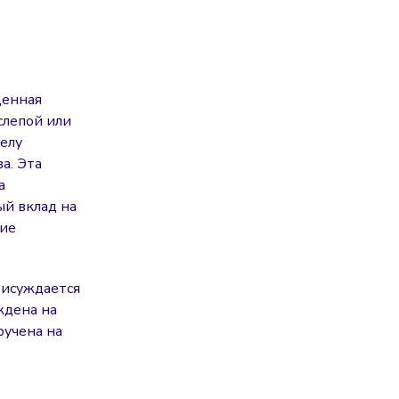
денная
слепой или
елу
а. Эта
а
ый вклад на
ние
рисуждается
ждена на
ручена на