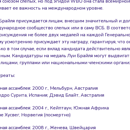
 союзом слепых, но под эгидой WBU она стала всемирной
ивает ее важность на международном уровне.
Брайля присуждается лицам, внесшим значительный и до
дународное сообщество слепых или в саму ВСБ. В соответ
рисуждения не более двух медалей на каждой Генерально
у усмотрению присуждает эту награду, гарантируя, что о
ко в том случае, если вклад кандидата действительно явл
ным. Кандидатуры на медаль Луи Брайля могут выдвигат
лицами, группами или национальными членскими органи
реаты:
ная ассамблея: 2000 г., Мельбурн, Австралия
едро Сурита, Испания; Дэвид Блайт, Австралия
ная ассамблея: 2004 г., Кейптаун, Южная Африка
е Хусвег, Норвегия (посмертно)
ная ассамблея: 2008 г., Женева, Швейцария