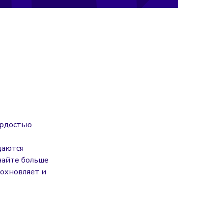
ордостью
даются
найте больше
дохновляет и