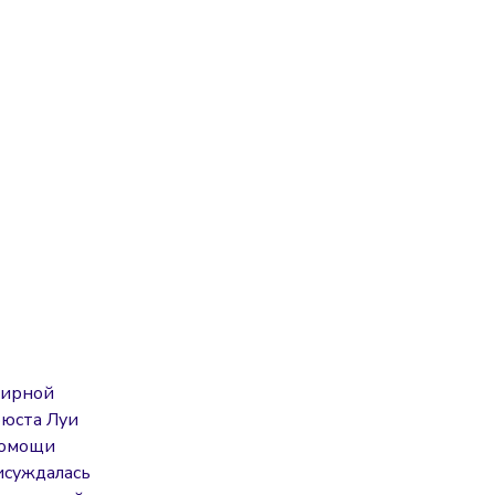
мирной
бюста Луи
помощи
исуждалась