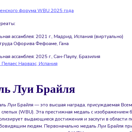
енского форума WBU 2025 года
реаты:
ьная ассамблея: 2021 г., Мадрид, Испания (виртуально)
ртруда Офорива Фефоаме, Гана
ьная ассамблея: 2025 г., Сан-Паулу, Бразилия
 Пелаес Нарваэс, Испания
ль Луи Брайля
аль Луи Брайля — это высшая награда, присуждаемая Все
 слепых (WBU). Эта престижная медаль с изображением 
олизирует выдающиеся достижения и заслуги в области 
абовидящим людям. Первоначально медаль Луи Брайля пр