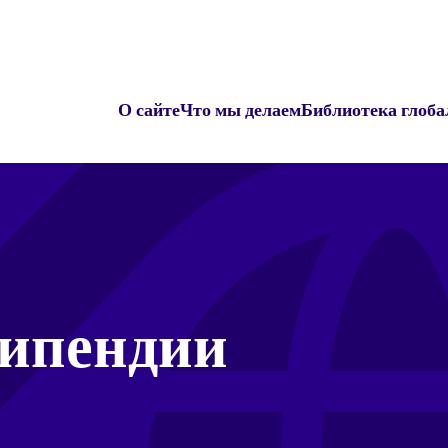
О сайте
Что мы делаем
Библиотека глоба
типендии