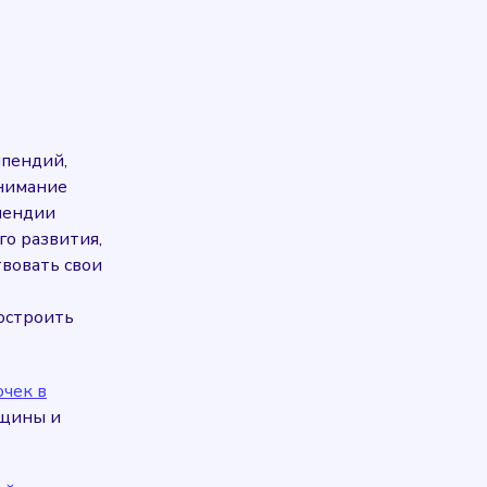
ипендий,
внимание
пендии
о развития,
твовать свои
построить
чек в
нщины и