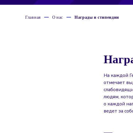
Главная
О нас
Награды и стипендии
Нагр
На каждой Г
отмечает вы
слабовидящи
людям, кото
о каждой наг
ведет за со