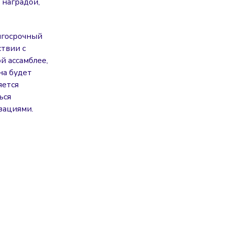
 наградой,
лгосрочный
ствии с
й ассамблее,
на будет
яется
ься
зациями.