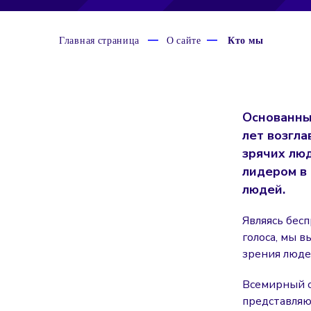
Главная страница
О сайте
Кто мы
Основанный
лет возгла
зрячих лю
лидером в
людей.
Являясь бес
голоса, мы 
зрения люде
Всемирный с
представляю