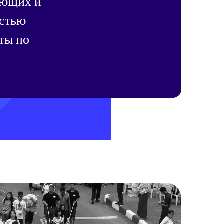
ающих и
остью
ты по