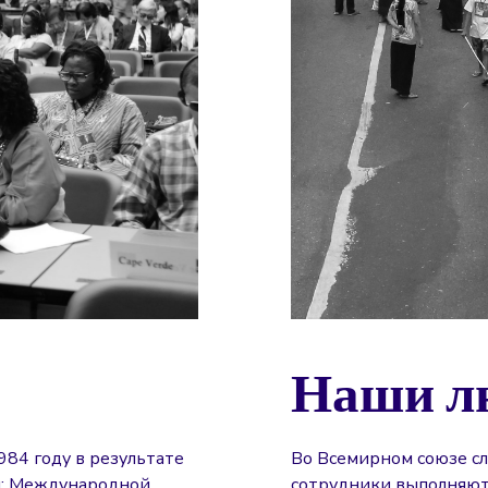
Наши л
984 году в результате
Во Всемирном союзе с
й: Международной
сотрудники выполняют