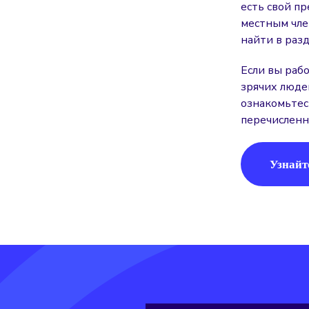
есть свой п
местным чле
найти в разд
Если вы раб
зрячих людей
ознакомьтес
перечисленн
Узнайт