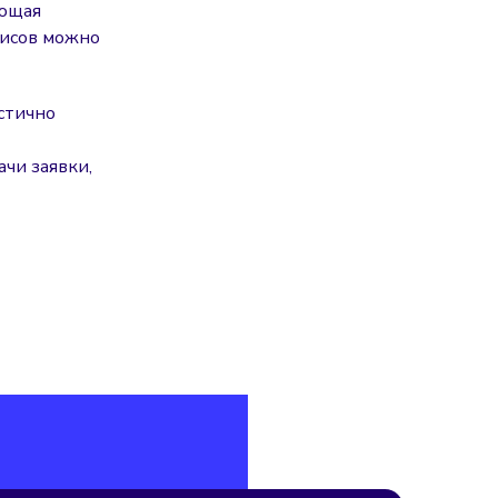
ающая
фисов можно
астично
чи заявки,