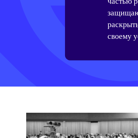
частью р
защищаю
раскрыть
своему 