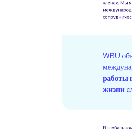
членах. Мы я
международн
сотрудничес
WBU объ
междуна
работы 
жизни
с
В глобально