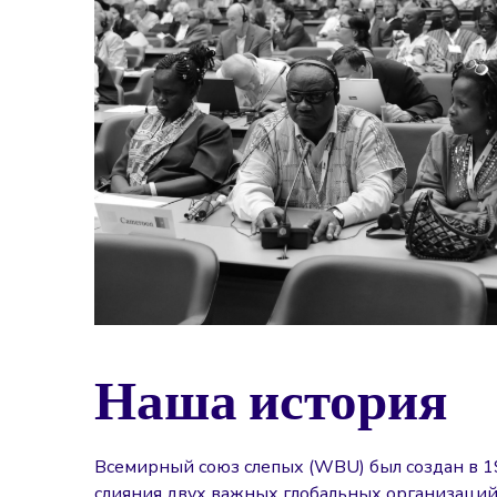
Наша история
Всемирный союз слепых (WBU) был создан в 1
слияния двух важных глобальных организаци