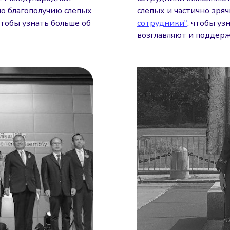
по благополучию слепых
слепых и частично зря
 чтобы узнать больше об
сотрудники"
, чтобы у
возглавляют и поддерж