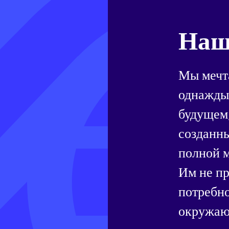
Наш
Мы мечта
однажды
будущем,
созданн
полной м
Им не пр
потребно
окружающ