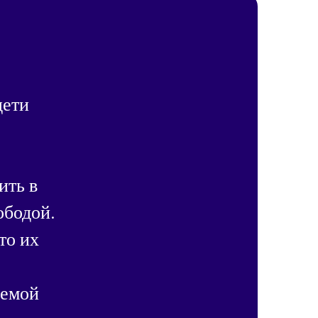
дети
ить в
ободой.
то их
лемой