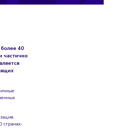
 более 40
и частично
вляется
дящих
личные
ишенных
зация,
0 странах-