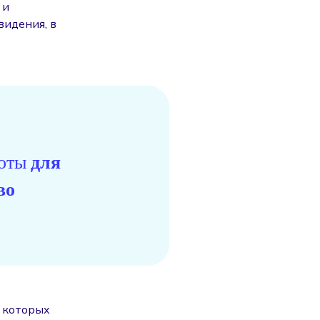
 и
видения, в
поты
для
во
з которых