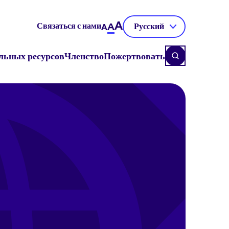
A
Связаться с нами
A
Русский
A
льных ресурсов
Членство
Пожертвовать