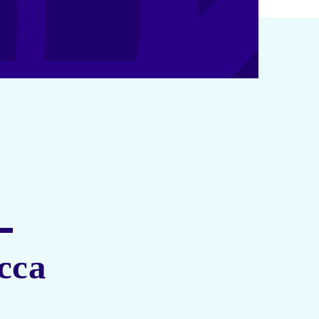
–
сса