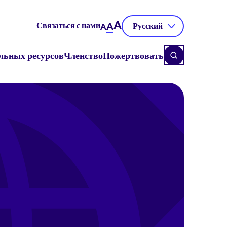
A
Связаться с нами
A
Русский
A
льных ресурсов
Членство
Пожертвовать