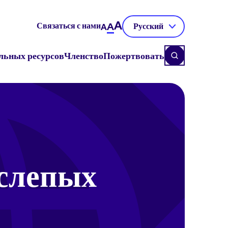
A
Связаться с нами
A
Русский
A
льных ресурсов
Членство
Пожертвовать
 слепых