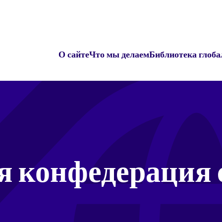
О сайте
Что мы делаем
Библиотека глоба
я конфедерация