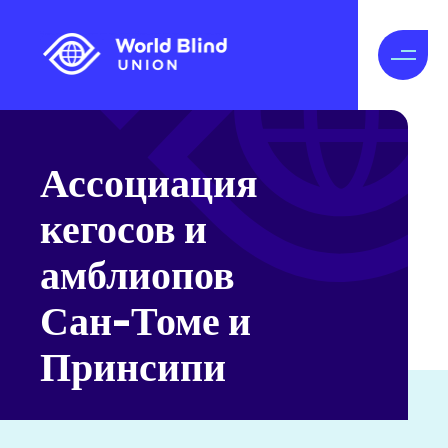
Ассоциация
кегосов и
амблиопов
Сан-Томе и
Принсипи