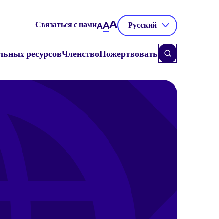
A
Связаться с нами
A
Русский
A
льных ресурсов
Членство
Пожертвовать