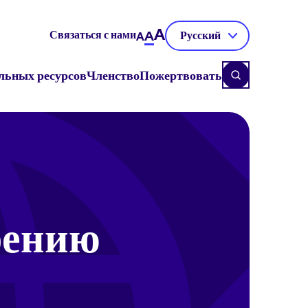
A
Связаться с нами
A
Русский
A
льных ресурсов
Членство
Пожертвовать
рению