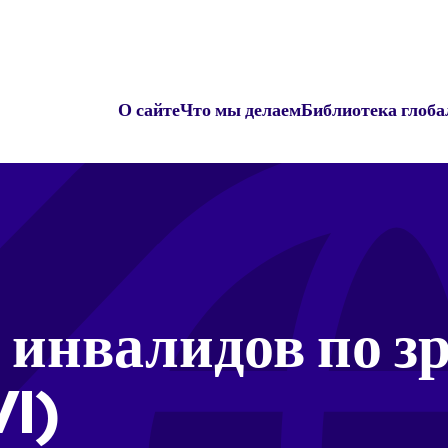
О сайте
Что мы делаем
Библиотека глоба
 инвалидов по з
I)