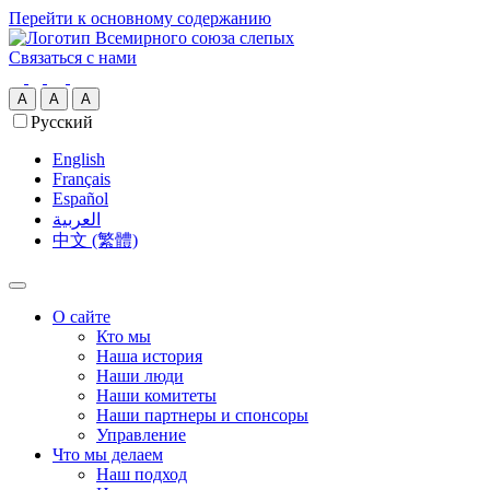
Перейти к основному содержанию
Связаться с нами
A
A
A
Русский
English
Français
Español
العربية‏
中文 (繁體)
О сайте
Кто мы
Наша история
Наши люди
Наши комитеты
Наши партнеры и спонсоры
Управление
Что мы делаем
Наш подход