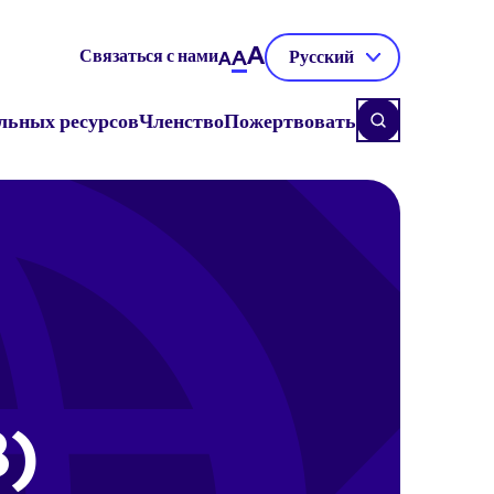
A
Связаться с нами
A
Русский
A
льных ресурсов
Членство
Пожертвовать
B)