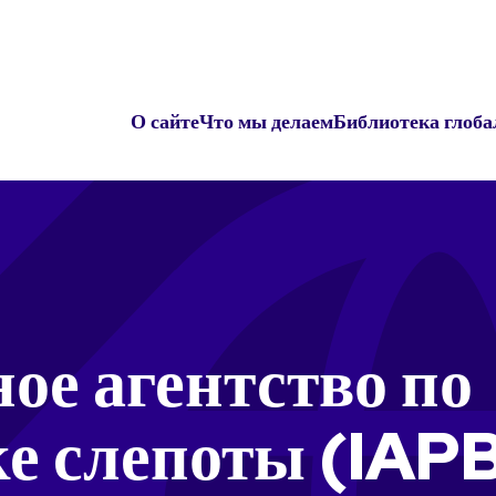
О сайте
Что мы делаем
Библиотека глоба
ое агентство по
е слепоты (IAP