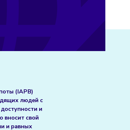
поты (IAPB)
идящих людей с
 доступности и
о вносит свой
ии и равных