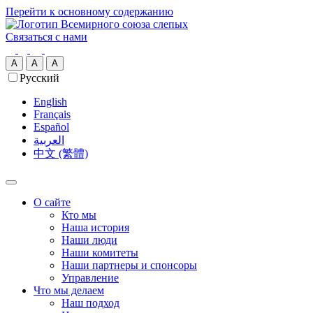
Перейти к основному содержанию
Связаться с нами
A
A
A
Русский
English
Français
Español
العربية‏
中文 (繁體)
О сайте
Кто мы
Наша история
Наши люди
Наши комитеты
Наши партнеры и спонсоры
Управление
Что мы делаем
Наш подход