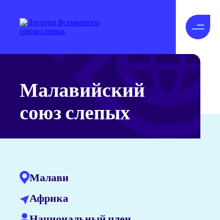
Малавийский
союз слепых
Малави
Африка
Национальный член