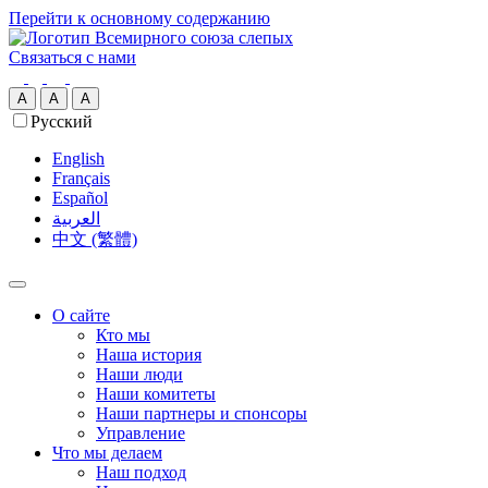
Перейти к основному содержанию
Связаться с нами
A
A
A
Русский
English
Français
Español
العربية‏
中文 (繁體)
О сайте
Кто мы
Наша история
Наши люди
Наши комитеты
Наши партнеры и спонсоры
Управление
Что мы делаем
Наш подход