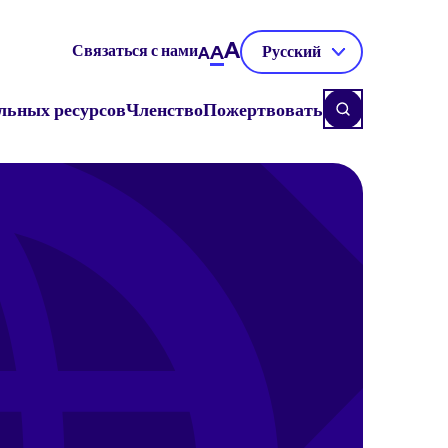
A
Связаться с нами
A
Русский
A
льных ресурсов
Членство
Пожертвовать