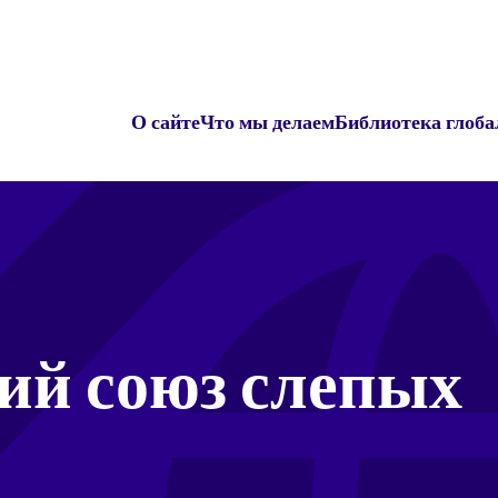
О сайте
Что мы делаем
Библиотека глоба
й союз слепых