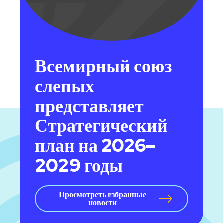
Всемирный союз
слепых
представляет
Стратегический
план на 2026–
2029 годы
Просмотреть избранные
новости