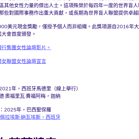
區其他女性力量的傑出人士。這項殊榮於每四年一度的世界盲人
那些對國際事務作出重大貢獻，或長期為世界盲人聯盟提供卓越
,000美元現金獎勵，僅授予個人而非組織。此獎項源自2016年
十屆大會首度頒發。
界銀行集團女性論壇影片。
界婦女聯盟女性論壇宣言
2021年，西班牙馬德里（線上舉行）
德·奧福里瓦·費福阿梅，迦納
：2025年，巴西聖保羅
·佩拉埃斯·納瓦埃斯，西班牙