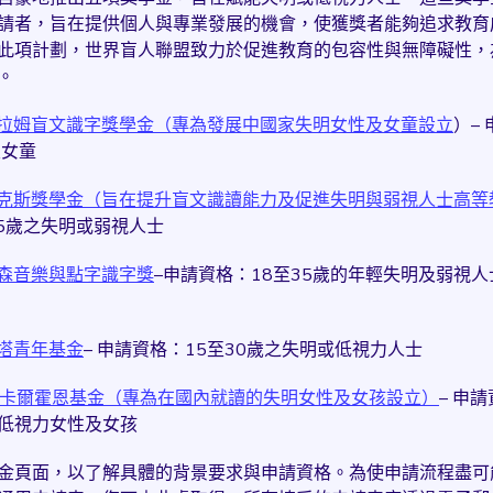
請者，旨在提供個人與專業發展的機會，使獲獎者能夠追求教育
此項計劃，世界盲人聯盟致力於促進教育的包容性與無障礙性，
。
傑拉姆盲文識字獎學金（專為發展中國家失明女性及女童設立
）–
及女童
爾克斯獎學金（旨在提升盲文識讀能力及促進失明與弱視人士高等
35歲之失明或弱視人士
豪森音樂與點字識字獎
–申請資格：18至35歲的年輕失明及弱視
里塔青年基金
– 申請資格：15至30歲之失明或低視力人士
特·卡爾霍恩基金（專為在國內就讀的失明女性及女孩設立）
– 申
低視力女性及女孩
金頁面，以了解具體的背景要求與申請資格。為使申請流程盡可