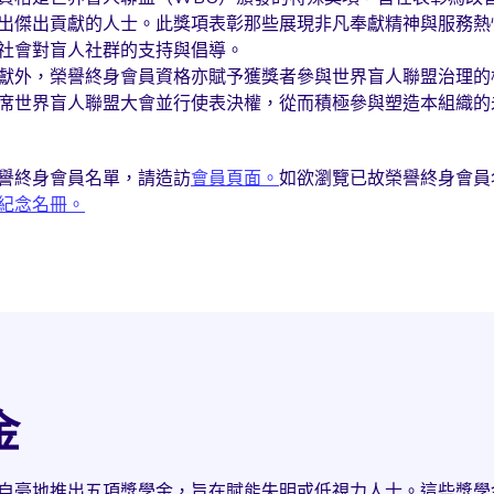
出傑出貢獻的人士。此獎項表彰那些展現非凡奉獻精神與服務熱
社會對盲人社群的支持與倡導。
獻外，榮譽終身會員資格亦賦予獲獎者參與世界盲人聯盟治理的
席世界盲人聯盟大會並行使表決權，從而積極參與塑造本組織的
譽終身會員名單，請造訪
會員頁面。
如欲瀏覽已故榮譽終身會員
紀念名冊。
金
自豪地推出五項獎學金，旨在賦能失明或低視力人士。這些獎學