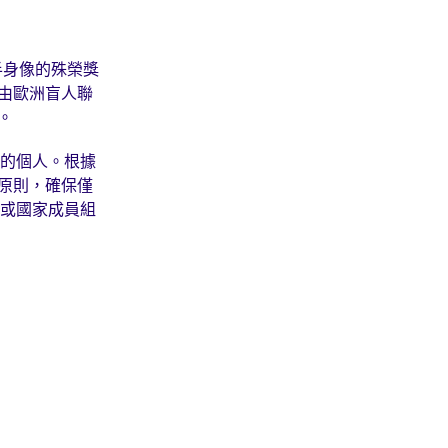
半身像的殊榮獎
由歐洲盲人聯
。
獻的個人。根據
原則，確保僅
體或國家成員組