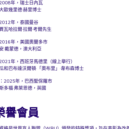
2008年，瑞士日內瓦
大歐幾里德·赫里博士
2012年，泰國曼谷
賈瓦哈拉爾·拉爾·考爾先生
2016年，美國奧蘭多市
安·戴蒙德，澳大利亞
2021年，西班牙馬德里（線上舉行）
瓜和巴布達沃爾頓·「奧布里」·韋布森博士
：2025年，巴西聖保羅市
斯多福·弗萊恩德，英國
榮譽會員
資格是世界盲人聯盟（WBU）頒發的特殊獎項，旨在表彰為改