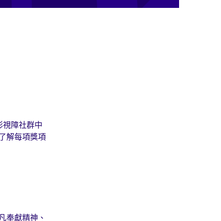
彰視障社群中
了解每項獎項
凡奉獻精神、