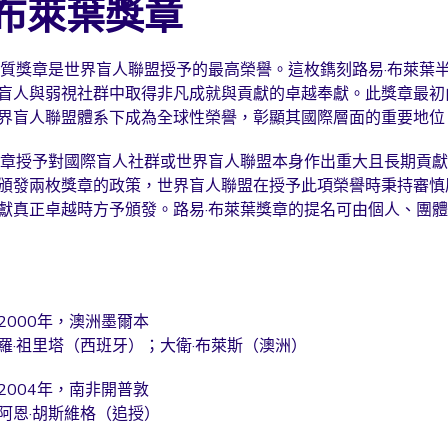
·布萊葉獎章
金質獎章是世界盲人聯盟授予的最高榮譽。這枚鐫刻路易·布萊葉
盲人與弱視社群中取得非凡成就與貢獻的卓越奉獻。此獎章最初
界盲人聯盟體系下成為全球性榮譽，彰顯其國際層面的重要地位
獎章授予對國際盲人社群或世界盲人聯盟本身作出重大且長期貢
頒發兩枚獎章的政策，世界盲人聯盟在授予此項榮譽時秉持審慎
獻真正卓越時方予頒發。路易·布萊葉獎章的提名可由個人、團
2000年，澳洲墨爾本
羅·祖里塔（西班牙）；大衛·布萊斯（澳洲）
2004年，南非開普敦
阿恩·胡斯維格（追授）