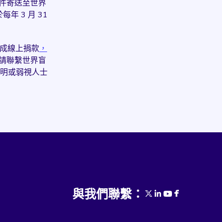
件寄送至世界
年 3 月 31
成線上捐款
，
請聯繫世界盲
明或弱視人士
與我們聯繫：