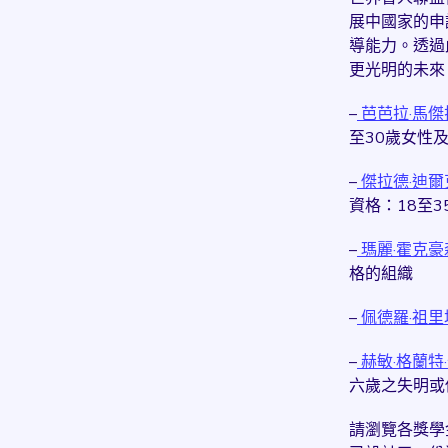
展中國家的申
導能力。透過
更光明的未來
–
芭芭拉·馬
至30歲女性
–
傑拉德·迪
資格：18至
–
瑪麗·霍克
格的組織
–
佩德羅·祖
–
赫敏·格蘭
六歲之失明或
請瀏覽各獎學