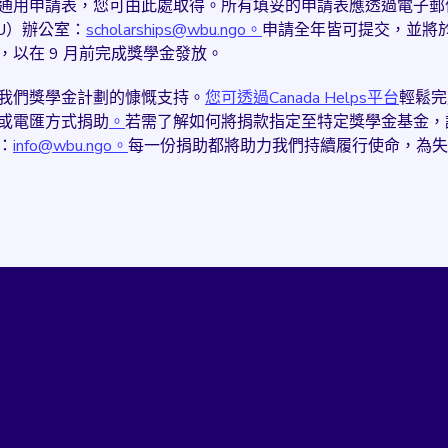
通用申請表，您可由此處取得。所有填妥的申請表應透過電子郵
U）辦公室：
scholarships@wbu.ngo。
申請全年皆可提交，並將於每
，以在 9 月前完成獎學金發放。
我們獎學金計劃的慷慨支持。
您可透過Canada Helps平台
輕鬆完
或電匯方式捐助
。
若需了解如何將捐款指定至特定獎學金基金，
：
info@wbu.ngo。
每一份捐助都將助力我們持續履行使命，為失