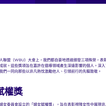
人聯盟（WBU）大會上，我們都自豪地透過頒發三項殊榮，表
成就。這些獎項旨在嘉許在倡導領域產生深遠影響的個人。深入
我們一同向那些以非凡熱忱激勵他人、引領前行的先驅致敬。
賦權獎
婦女委員會設立的「婦女賦權獎」，旨在表彰視障女性中展現非