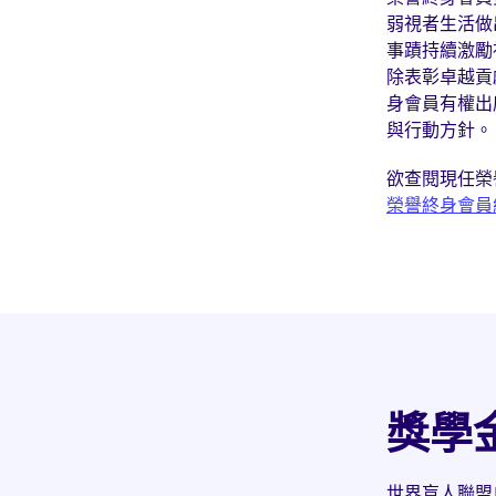
弱視者生活做
事蹟持續激勵
除表彰卓越貢
身會員有權出
與行動方針。
欲查閱現任榮
榮譽終身會員
獎學
世界盲人聯盟