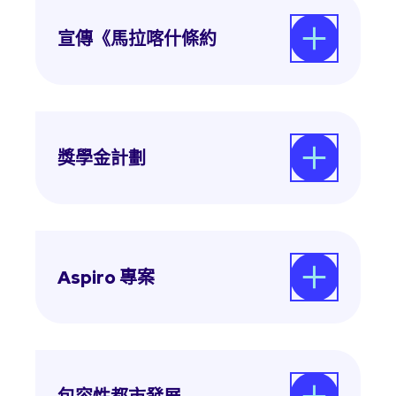
宣傳《馬拉喀什條約
我們在倡導通過《馬拉喀什條約》方面扮演
了關鍵性的角色，為全球盲人和弱視人士獲
得更多出版作品提供了便利。
獎學金計劃
我們管理多達五個獨特的獎學金，以促進失
明或弱視人士接受高等教育的機會，並優先
照顧發展中國家的個人。
Aspiro 專案
這項計畫致力於促進失明與弱視人士的就業
機會，提供重要的資源與支援，以提升職業
前景。