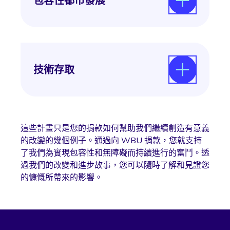
包容性都市發展
透過全球包容性無障礙城市發展計畫，我們
推動建築環境的無障礙程度大幅提升，讓每
個人都能在城市中暢通無阻、更適宜居住。
技術存取
世界盲人聯盟一直致力於倡導和促進輔助技
術的使用，以增強盲人和弱視人士的能力。
這包括努力確保技術產品的設計從一開始就
這些計畫只是您的捐款如何幫助我們繼續創造有意義
具有包容性，並促進政策，以支持在全球範
的改變的幾個例子。通過向 WBU 捐款，您就支持
圍內以具有成本效益的方式獲得這些技術。
了我們為實現包容性和無障礙而持續進行的奮鬥。透
過我們的改變和進步故事，您可以隨時了解和見證您
的慷慨所帶來的影響。