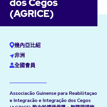
dos Cegos
(AGRICE)
幾內亞比紹
非洲
全國會員
Associacão Guinense para Reabilitaçao
e Integracão e Integração dos Cegos