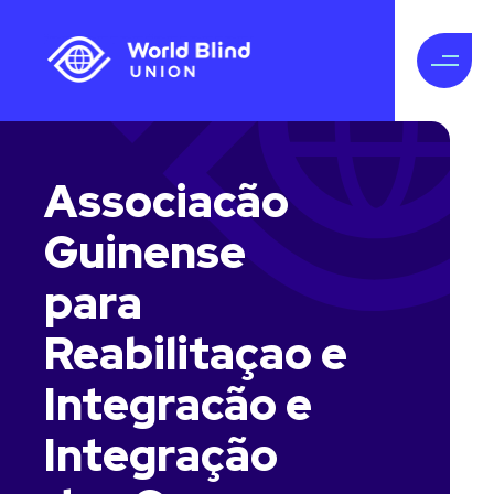
Associacão
Guinense
para
Reabilitaçao e
Integracão e
Integração