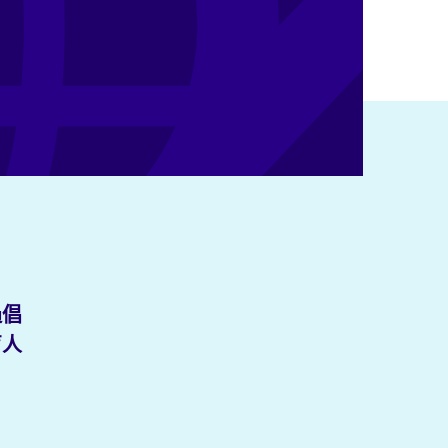
透過倡
盲人