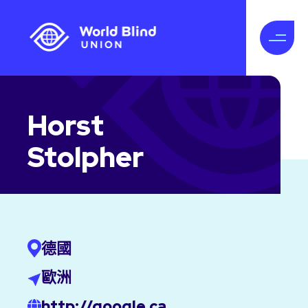
Horst
Stolpher
德國
歐洲
http://google.ca