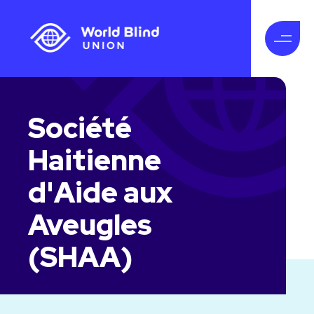
Société
Haitienne
d'Aide aux
Aveugles
(SHAA)