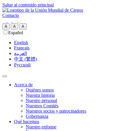
Saltar al contenido principal
Contacto
A
A
A
Español
English
Français
العربية‏
中文 (繁體)
Русский
Acerca de
Quiénes somos
Nuestra historia
Nuestro personal
Nuestros Comités
Nuestros socios y patrocinadores
Gobernanza
Qué hacemos
Nuestro enfoque