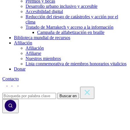
Premios y becas
Desarrollo urbano inclusivo y accesible
Accesibilidad digital
Reducción del riesgo de catástrofes y acción por el
clima
Tratado de Marrakech y acceso a la información
Campaña de alfabetización en braille
Biblioteca mundial de recursos
Afiliación
Afiliación
Afiliarse
Nuestros miembros
Lista conmemorativa de miembros honorarios vitalicios
Donar
Contacto
Buscar en