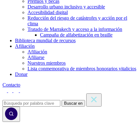
Premios y becas
Desarrollo urbano inclusivo y accesible
Accesibilidad digital
Reducción del riesgo de catástrofes y acción por el
clima
Tratado de Marrakech y acceso a la información
Campaña de alfabetización en braille
Biblioteca mundial de recursos
Afiliación
Afiliación
Afiliarse
Nuestros miembros
Lista conmemorativa de miembros honorarios vitalicios
Donar
Contacto
Buscar en