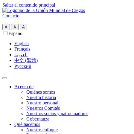
Saltar al contenido principal
Contacto
A
A
A
Español
English
Français
العربية‏
中文 (繁體)
Русский
Acerca de
Quiénes somos
Nuestra historia
Nuestro personal
Nuestros Comités
Nuestros socios y patrocinadores
Gobernanza
Qué hacemos
Nuestro enfoque