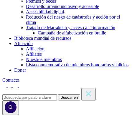
Premios y becas
Desarrollo urbano inclusivo y accesible
Accesibilidad digital
Reducción del riesgo de catástrofes y acción por el
clima
Tratado de Marrakech y acceso a la información
Campaña de alfabetización en braille
Biblioteca mundial de recursos
Afiliación
Afiliación
Afiliarse
Nuestros miembros
Lista conmemorativa de miembros honorarios vitalicios
Donar
Contacto
Buscar en