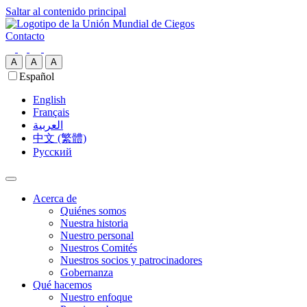
Saltar al contenido principal
Contacto
A
A
A
Español
English
Français
العربية‏
中文 (繁體)
Русский
Acerca de
Quiénes somos
Nuestra historia
Nuestro personal
Nuestros Comités
Nuestros socios y patrocinadores
Gobernanza
Qué hacemos
Nuestro enfoque