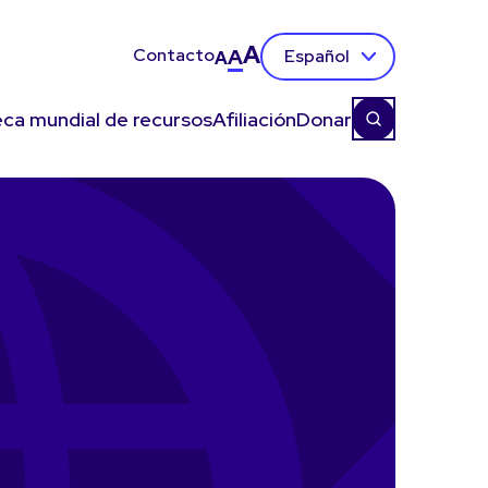
A
Contacto
A
Español
A
eca mundial de recursos
Afiliación
Donar