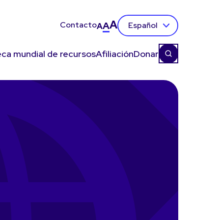
A
Contacto
A
Español
A
eca mundial de recursos
Afiliación
Donar