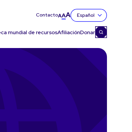
A
Contacto
A
Español
A
eca mundial de recursos
Afiliación
Donar