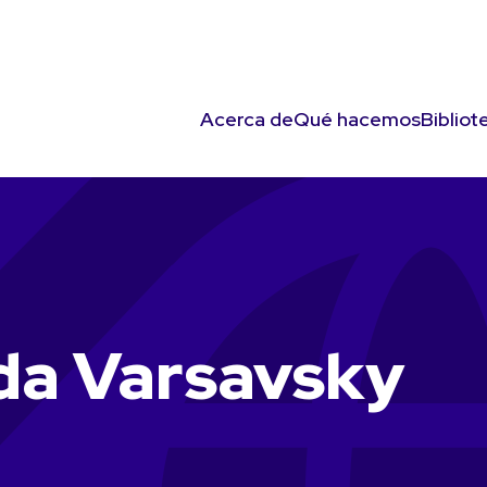
Acerca de
Qué hacemos
Bibliot
da Varsavsky