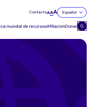
A
Contacto
A
Español
A
eca mundial de recursos
Afiliación
Donar