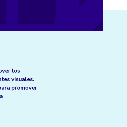
over los
ntes visuales.
 para promover
na