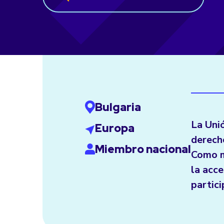
Bulgaria
La Uni
Europa
derecho
Miembro nacional
Como m
la acce
partici