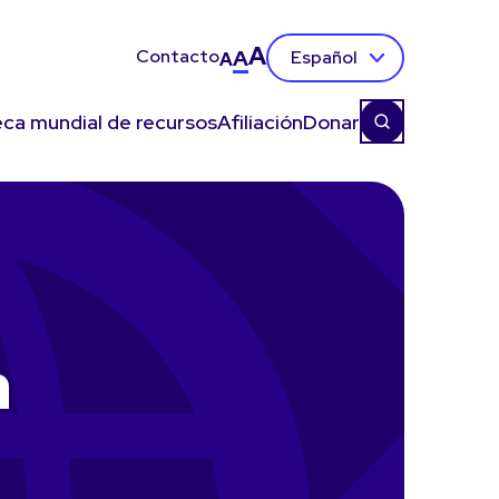
A
Contacto
A
Español
A
eca mundial de recursos
Afiliación
Donar
a