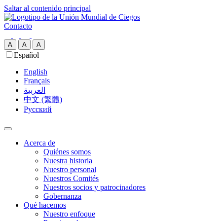
Saltar al contenido principal
Contacto
A
A
A
Español
English
Français
العربية‏
中文 (繁體)
Русский
Acerca de
Quiénes somos
Nuestra historia
Nuestro personal
Nuestros Comités
Nuestros socios y patrocinadores
Gobernanza
Qué hacemos
Nuestro enfoque