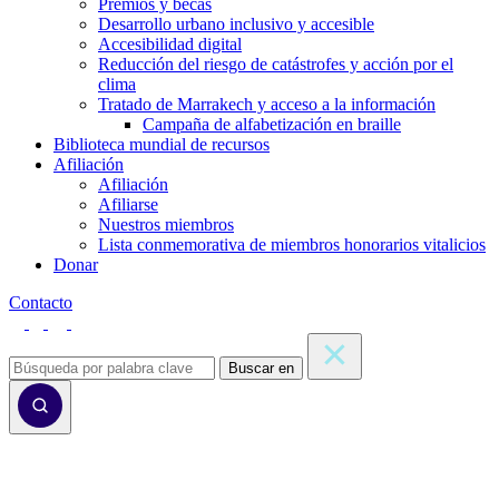
Premios y becas
Desarrollo urbano inclusivo y accesible
Accesibilidad digital
Reducción del riesgo de catástrofes y acción por el
clima
Tratado de Marrakech y acceso a la información
Campaña de alfabetización en braille
Biblioteca mundial de recursos
Afiliación
Afiliación
Afiliarse
Nuestros miembros
Lista conmemorativa de miembros honorarios vitalicios
Donar
Contacto
Buscar en